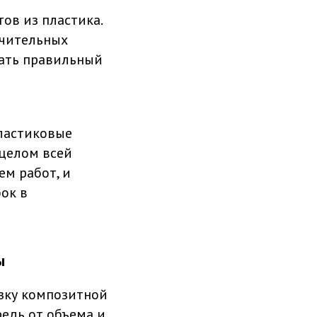
ов из пластика.
ачительных
рать правильный
пластиковые
 целом всей
ем работ, и
ок в
ы
язку композитной
редь от объема и