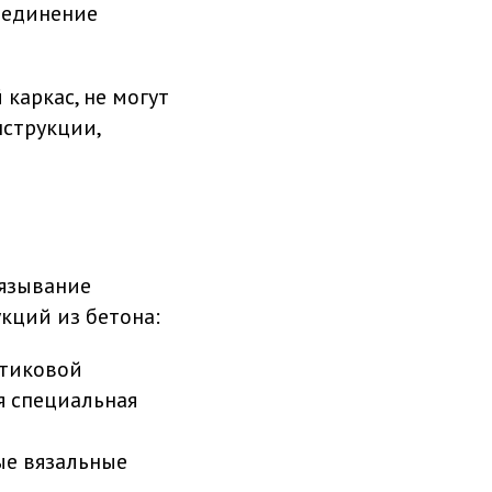
оединение
каркас, не могут
нструкции,
вязывание
кций из бетона:
стиковой
я специальная
ые вязальные