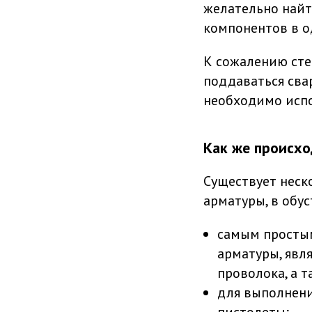
желательно найт
компонентов в о
К сожалению сте
поддаваться свар
необходимо испо
Как же происхо
Существует неск
арматуры, в обус
самым простым
арматуры, явля
проволока, а 
для выполнени