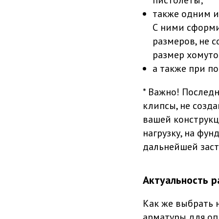
пистолеты;
также одним и
С ними сформи
размеров, не 
размер хомуто
а также при п
* Важно! Послед
клипсы, не созд
вашей конструкц
нагрузку, на фу
дальнейшей заст
Актуальность р
Как же выбрать 
арматуры для оп