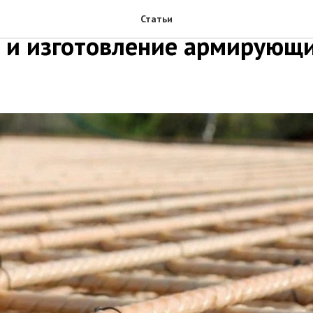
ия вязки стеклопластиковой
Статьи
 и изготовление армирующ