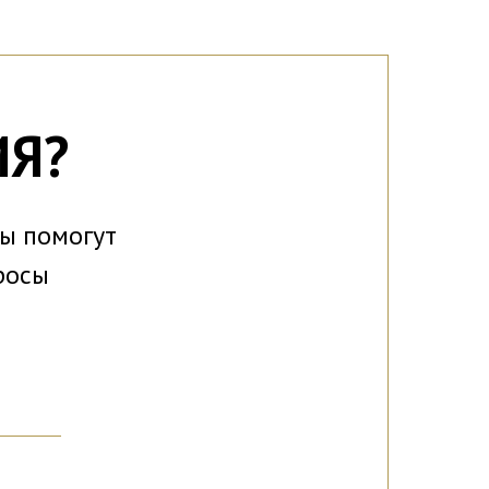
ИЯ?
ты помогут
росы