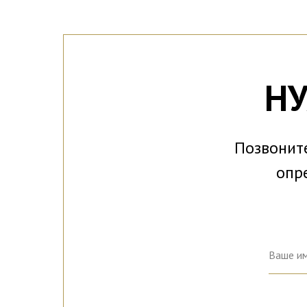
НУ
Позвоните
опр