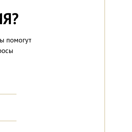
ИЯ?
ты помогут
росы