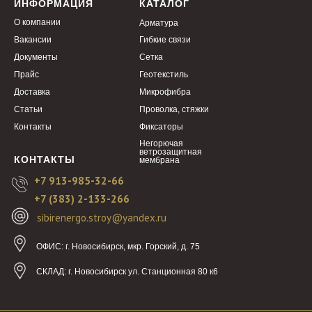
ИНФОРМАЦИЯ
КАТАЛОГ
О компании
Арматура
Вакансии
Гибкие связи
Документы
Сетка
Прайс
Геотекстиль
Доставка
Микрофибра
Статьи
Проволка, стяжки
Контакты
Фиксаторы
Негорючая
ветрозащитная
КОНТАКТЫ
мембрана
+7 913-985-32-66
+7 (383) 2-133-266
sibirenergo.stroy@yandex.ru
ОФИС:
г. Новосибирск, мкр. Горский, д. 75
СКЛАД:
г. Новосибирск ул. Станционная 80 к6