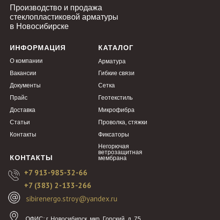
Производство и продажа
стеклопластиковой арматуры
в Новосибирске
ИНФОРМАЦИЯ
КАТАЛОГ
О компании
Арматура
Вакансии
Гибкие связи
Документы
Сетка
Прайс
Геотекстиль
Доставка
Микрофибра
Статьи
Проволка, стяжки
Контакты
Фиксаторы
Негорючая
ветрозащитная
КОНТАКТЫ
мембрана
+7 913-985-32-66
+7 (383) 2-133-266
sibirenergo.stroy@yandex.ru
ОФИС:
г. Новосибирск, мкр. Горский, д. 75